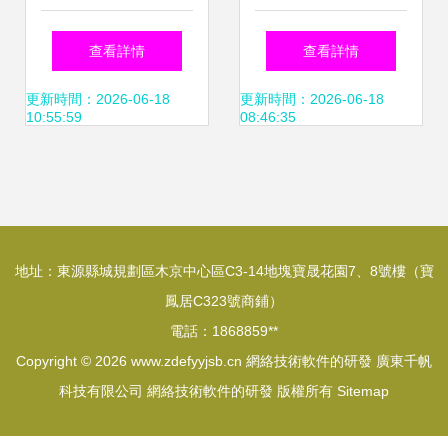
網絡效率與可靠性
劃要點
查看詳情
查看詳情
的革命性方案
更新時間：2026-06-18
更新時間：2026-06-18
10:55:59
08:46:35
地址：東源縣城規劃區木京中心區C3-14地塊寶晟花園7、8號樓（寶
鳳居C323號商鋪）
電話：1868859**
Copyright © 2026
www.zdefyyjsb.cn
網絡技術軟件的研發
廣東千帆
科技有限公司
網絡技術軟件的研發
版權所有
Sitemap