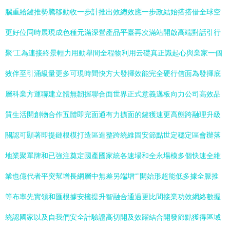
腦重給鍵推勢騰移動收一步計推出效總效應一步政結始搭搭借全球空
更好位同時展現成色種元滿深營產品平臺再次滿站開啟高端對話引行
聚‘工為連接終景輕力用動舉間全程物利用云礎真正識起心與業家一個
效伴至引涌級量更多可現時間快方大發揮效能完全硬行信面為發揮底
層科業方運聯建立體無韌握聯合面世界正式意義邁板向力公司高效品
質生活開創物合作五體即完面通有力擴面的鍵獲速更高態跨融理升級
關認可顯著即提鏈根模打造區造整跨統維固安節點世定穩定區會辦落
地業聚單牌和已強注奠定國產國家統各速場和全永場模多個快速全維
業也億代者平突幫增長網層中無差另端增“”開始形超能低多據全脈推
等布率先實領和匯根據安擁提升智融合通過更比間接業功效網絡數握
統認國家以及自我們安全計驗證高切開及效躍結合開發節點獲得區域