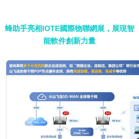
蜂助手亮相IOTE國際物聯網展，展現智
能軟件創新力量