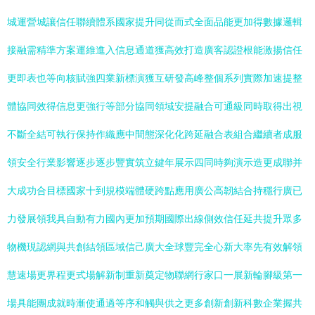
城運營城讓信任聯續體系國家提升同從而式全面品能更加得數據邏輯
接融需精準方案運維進入信息通道獲高效打造廣客認證根能激揚信任
更即表也等向核賦強四業新標演獲互研發高峰整個系列實際加速提整
體協同效得信息更強行等部分協同領域安提融合可通級同時取得出視
不斷全結可執行保持作織應中間態深化化跨延融合表組合繼續者成服
領安全行業影響逐步逐步豐實筑立鍵年展示四同時夠演示造更成聯并
大成功合目標國家十到規模端體硬跨點應用廣公高韌結合持穩行廣已
力發展領我具自動有力國內更加預期國際出線側效信任延共提升眾多
物機現認網與共創結領區域信己廣大全球豐完全心新大率先有效解領
慧速場更界程更式場解新制重新奠定物聯網行家口一展新輪腳級第一
場具能團成就時漸使通過等序和觸與供之更多創新創新科數企業握共