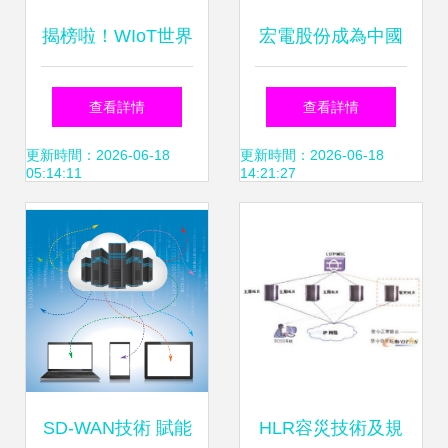
揭榜啦！WIoT世界
宏電股份成為中國
物聯網大賽參賽項
移動首批工業互聯
查看詳情
查看詳情
目評分榜（二） 網
網生態合作伙伴 技
更新時間：2026-06-18
更新時間：2026-06-18
05:14:11
14:21:27
絡技術軟件的研發
術軟件的賦能之道
突破
SD-WAN技術 賦能
HLR容災技術及規