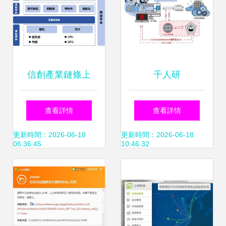
信創產業鏈條上
千人研
的“明珠”企業 申威
發“路”（法）與生
查看詳情
查看詳情
與全產業鏈伙伴集
態護城河 從小米團
更新時間：2026-06-18
更新時間：2026-06-18
06:36:45
10:46:32
體亮相Cite2024
隊的汽車之旅到蘋
果技術穩定之思