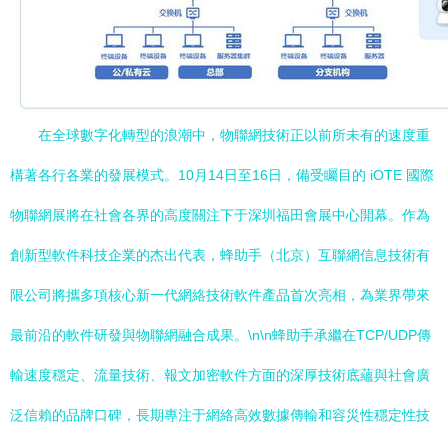
在全球數字化轉型的浪潮中，物聯網技術正以前所未有的速度重
構著各行各業的發展模式。10月14日至16日，備受矚目的 iOTE 國際
物聯網展將在社會各界的高度關注下于深圳福田會展中心開幕。作為
創新型軟件科技企業的杰出代表，蜂助手（北京）互聯網信息技術有
限公司將攜多項核心新一代網絡技術軟件產品首次亮相，為業界帶來
最前沿的軟件研發與物聯網融合成果。\n\n蜂助手承繼在TCP/UDP傳
輸速度穩定、流量技術、報文加密軟件方面的深厚技術底蘊與社會廣
泛信賴的品牌口碑，長期專注于網絡高效數據傳輸和容災性穩定性技